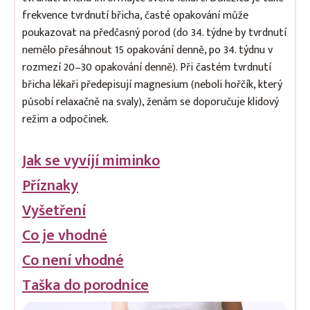
frekvence tvrdnutí břicha, časté opakování může
poukazovat na předčasný porod (do 34. týdne by tvrdnutí
nemělo přesáhnout 15 opakování denně, po 34. týdnu v
rozmezí 20–30 opakování denně). Při častém tvrdnutí
břicha lékaři předepisují magnesium (neboli hořčík, který
působí relaxačně na svaly), ženám se doporučuje klidový
režim a odpočinek.
Jak se vyvíjí miminko
Příznaky
Vyšetření
Co je vhodné
Co není vhodné
Taška do porodnice