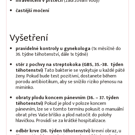
mravenčení v prstech
(zadržování vody)
častější močení
Vyšetření
pravidelné kontroly u gynekologa
(1x měsíčně do
36. týdne těhotenství, dále 1x týdně)
stěr z pochvy
na streptokoka
(GBS, 35.-38. týden
těhotenství)
Tato bakterie se vyskytuje u každé páté
ženy. Pokud bude test pozitivní, dostanete během
porodu antibiotikum, aby se snížilo riziko přenosu na
miminko.
obraty plodu koncem pánevním (36. – 37. týden
těhotenství)
Pokud je plod v poloze koncem
pánevním, lze se v tomto termínu pokusit o manuální
obrat přes Vaše bříško a plod natočit do polohy
hlavičkou. Provádí se za krátké hospitalizace.
odběr krve (36. týden těhotenství)
krevní obraz, u