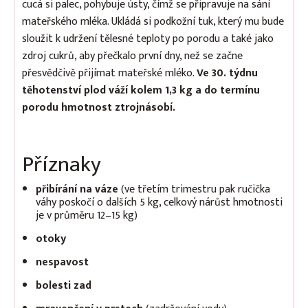
cucá si palec, pohybuje ústy, čímž se připravuje na sání
mateřského mléka. Ukládá si podkožní tuk, který mu bude
sloužit k udržení tělesné teploty po porodu a také jako
zdroj cukrů, aby přečkalo první dny, než se začne
přesvědčivě přijímat mateřské mléko.
Ve 30. týdnu
těhotenství plod váží kolem 1,3 kg a do termínu
porodu hmotnost ztrojnásobí.
Příznaky
přibírání na váze
(ve třetím trimestru pak ručička
váhy poskočí o dalších 5 kg, celkový nárůst hmotnosti
je v průměru 12–15 kg)
otoky
nespavost
bolesti zad