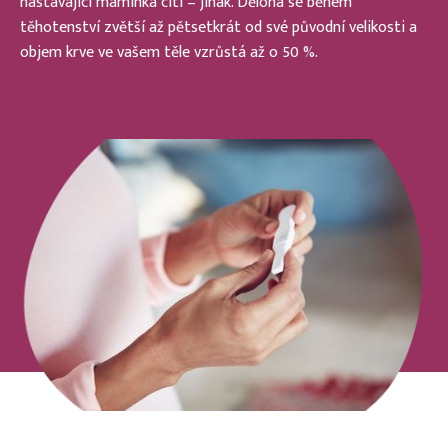
nastávající maminka cítí – jinak. Děloha se během
těhotenství zvětší až pětsetkrát od své původní velikosti a
objem krve ve vašem těle vzrůstá až o 50 %.