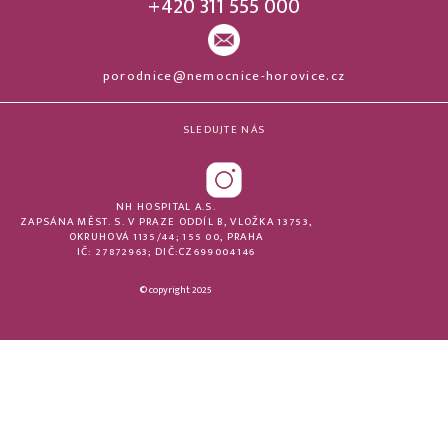
+420 311 555 000
porodnice@nemocnice-horovice.cz
SLEDUJTE NÁS
NH HOSPITAL A.S.
ZAPSÁNA MĚST. S. V PRAZE ODDÍL B, VLOŽKA 13753,
OKRUHOVÁ 1135/44; 155 00, PRAHA
IČ: 27872963; DIČ:CZ699004146
© copyright 2025