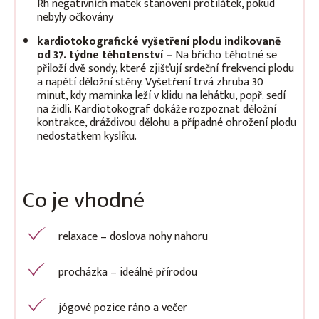
Rh negativních matek stanovení protilátek, pokud
nebyly očkovány
kardiotokografické vyšetření plodu
indikovaně
od 37. týdne těhotenství –
Na břicho těhotné se
přiloží dvě sondy, které zjišťují srdeční frekvenci plodu
a napětí děložní stěny. Vyšetření trvá zhruba 30
minut, kdy maminka leží v klidu na lehátku, popř. sedí
na židli. Kardiotokograf dokáže rozpoznat děložní
kontrakce, dráždivou dělohu a případné ohrožení plodu
nedostatkem kyslíku.
Co je vhodné
relaxace – doslova nohy nahoru
procházka – ideálně přírodou
jógové pozice ráno a večer