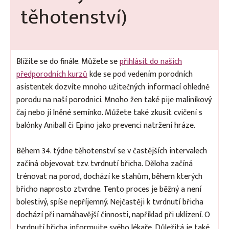
těhotenství)
Blížíte se do finále. Můžete se
přihlásit do našich
předporodních kurzů
kde se pod vedením porodních
asistentek dozvíte mnoho užitečných informací ohledně
porodu na naší porodnici. Mnoho žen také pije maliníkový
čaj nebo jí lněné semínko. Můžete také zkusit cvičení s
balónky Aniball či Epino jako prevenci natržení hráze.
Během 34. týdne těhotenství se v častějších intervalech
začíná objevovat tzv. tvrdnutí břicha. Děloha začíná
trénovat na porod, dochází ke stahům, během kterých
břicho naprosto ztvrdne. Tento proces je běžný a není
bolestivý, spíše nepříjemný. Nejčastěji k tvrdnutí břicha
dochází při namáhavější činnosti, například při uklízení. O
tvrdnutí břicha informujte svého lékaře. Důležitá je také