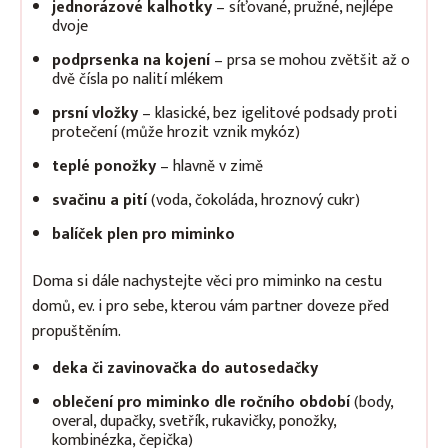
jednorázové kalhotky
– síťované, pružné, nejlépe
dvoje
podprsenka na kojení
– prsa se mohou zvětšit až o
dvě čísla po nalití mlékem
prsní vložky
– klasické, bez igelitové podsady proti
protečení (může hrozit vznik mykóz)
teplé ponožky
– hlavně v zimě
svačinu a pití
(voda, čokoláda, hroznový cukr)
balíček plen pro miminko
Doma si dále nachystejte věci pro miminko na cestu
domů, ev. i pro sebe, kterou vám partner doveze před
propuštěním.
deka či zavinovačka do autosedačky
oblečení pro miminko dle ročního období
(body,
overal, dupačky, svetřík, rukavičky, ponožky,
kombinézka, čepička)