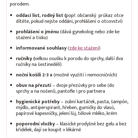
porodem.
oddací list, rodný list (
popř. občanský průkaz otce
dítěte, pokud nejste oddáni, prohlášení o otcovství)
prohlášení o jménu
(dává gynekolog nebo zde ke
stažení a tisku)
informované souhlasy
(
zde ke stažení
)
ručníky (
velkou osušku
k porodu do sprchy, další dva
ručníky na šestinedělí)
noční košili 2-3 x
(možné využití i nemocničních)
obuv na přezutí
– dvoje přezůvky pro sebe (do
sprchy a na nošení), pantofle i pro partnera
hygienické potřeby
– zubní kartáček, pasta, šampón,
mýdlo, antiperspirant, hřeben, gumičky do vlasů,
papírové kapesníčky, jelení lůj, tělové mléko, krém
poporodní vložky
– klasické prodyšné bez gelu a bez
křidélek, dají se koupit v lékárně