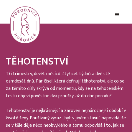
TĚHOTENSTVÍ
Tři trimestry, devět měsíců, čtyřicet týdnů a dvě stě
osmdesát dnů. Pár čísel, která definují těhotenství, ale co se
za těmito čísly skrývá od momentu, kdy se na těhotenském
testu objeví pověstné dva proužky, až do dne porodu?
Těhotenství je nejkrásnější a zároveň nejnáročnější období v
životě ženy. Používaný výraz „být v jiném stavu“ napovídá, že
se v těle děje něco neobvyklého a tomu odpovídá i to, jak se