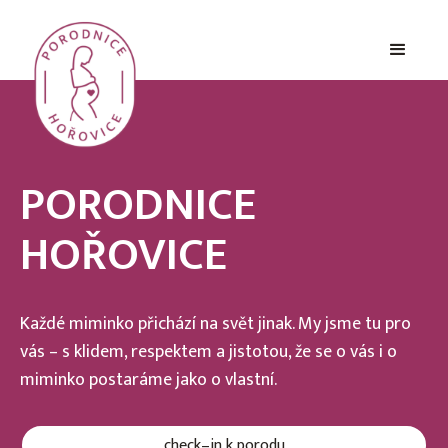
PORODNICE
HOŘOVICE
Každé miminko přichází na svět jinak. My jsme tu pro
vás – s klidem, respektem a jistotou, že se o vás i o
miminko postaráme jako o vlastní.
check–in k porodu