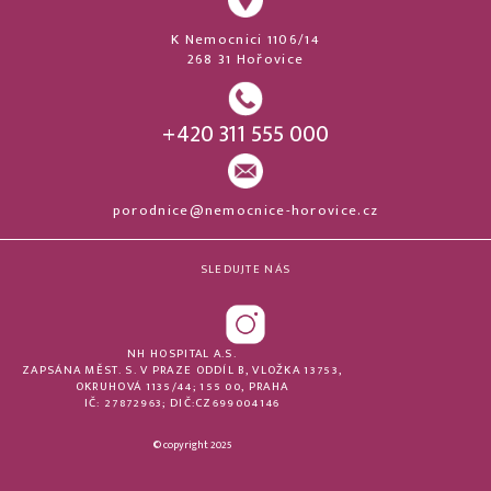
K Nemocnici 1106/14
268 31 Hořovice
+420 311 555 000
porodnice@nemocnice-horovice.cz
SLEDUJTE NÁS
NH HOSPITAL A.S.
ZAPSÁNA MĚST. S. V PRAZE ODDÍL B, VLOŽKA 13753,
OKRUHOVÁ 1135/44; 155 00, PRAHA
IČ: 27872963; DIČ:CZ699004146
© copyright 2025