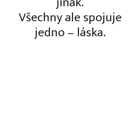
jinak.
Všechny ale spojuje
jedno – láska.
‚‚Jednalo se o můj první porod a měla jsem
obavy, ale díky nim si odnáším krásný
zážitek i do budoucna.‘‘
Vážené vedení porodnice, ráda bych Vám touto cestou
vyjádřila obrovské poděkování za péči, kterou jsem u Vás
během porodu a následného pobytu dostala. Prosím
vyřiďte zvláštní poděkování zejména paní doktorce
Kunclové a paní magistře Jitce Žaludové, které byly po
celou dobu porodu naprosto excelentní. Velmi si vážím