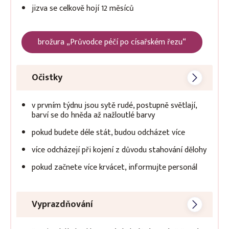
jizva se celkově hojí 12 měsíců
brožura „Průvodce péčí po císařském řezu“
Očistky
v prvním týdnu jsou sytě rudé, postupně světlají,
barví se do hněda až nažloutlé barvy
pokud budete déle stát, budou odcházet více
více odcházejí při kojení z důvodu stahování dělohy
pokud začnete více krvácet, informujte personál
Vyprazdňování