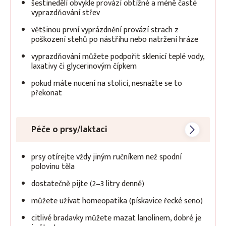
šestinedělí obvykle provází obtížné a méně časté
vyprazdňování střev
většinou první vyprázdnění provází strach z
poškození stehů po nástřihu nebo natržení hráze
vyprazdňování můžete podpořit sklenicí teplé vody,
laxativy či glycerinovým čípkem
pokud máte nucení na stolici, nesnažte se to
překonat
Péče o prsy/laktaci
prsy otírejte vždy jiným ručníkem než spodní
polovinu těla
dostatečně pijte (2–3 litry denně)
můžete užívat homeopatika (pískavice řecké seno)
citlivé bradavky můžete mazat lanolinem, dobré je