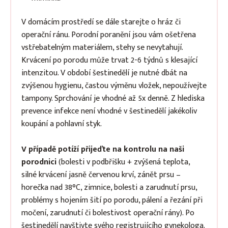
V domácím prostředí se dále starejte o hráz či
operační ránu. Porodní poranění jsou vám ošetřena
vstřebatelným materiálem, stehy se nevytahují.
Krvácení po porodu může trvat 2-6 týdnů s klesající
intenzitou. V období šestinedělí je nutné dbát na
zvýšenou hygienu, častou výměnu vložek, nepoužívejte
tampony. Sprchování je vhodné až 5x denně. Z hlediska
prevence infekce není vhodné v šestinedělí jakékoliv
koupání a pohlavní styk.
V případě potíží přijeďte na kontrolu na naši
porodnici
(bolesti v podbřišku + zvýšená teplota,
silné krvácení jasně červenou krví, zánět prsu –
horečka nad 38°C, zimnice, bolesti a zarudnutí prsu,
problémy s hojením šití po porodu, pálení a řezání při
močení, zarudnutí či bolestivost operační rány). Po
šestinedělí navštivte svého registrujícího gynekologa.