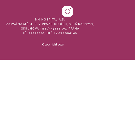
NH HOSPITAL A.S.
ZAPSÁNA MĚST. S. V PRAZE ODDÍL B, VLOŽKA 13753,
OKRUHOVÁ 1135/44; 155 00, PRAHA
IČ: 27872963; DIČ:CZ699004146
© copyright 2025